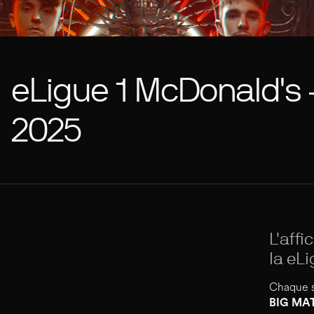
eLigue 1 McDonald's
2025
L'aff
la eL
Chaque s
BIG MAT